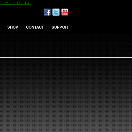
イブカジノ おすすめ
SHOP
CONTACT
SUPPORT